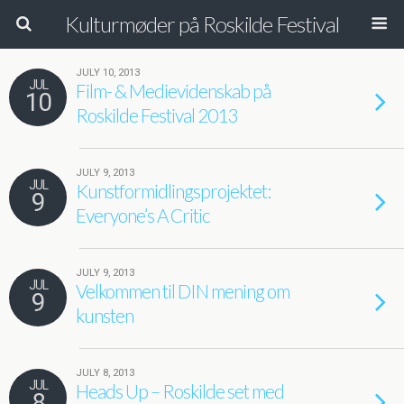
Kulturmøder på Roskilde Festival
JULY 10, 2013
JUL
Film- & Medievidenskab på
10
Roskilde Festival 2013
JULY 9, 2013
JUL
Kunstformidlingsprojektet:
9
Everyone’s A Critic
JULY 9, 2013
JUL
Velkommen til DIN mening om
9
kunsten
JULY 8, 2013
JUL
Heads Up – Roskilde set med
8