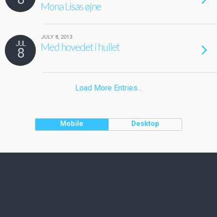
Mona Lisas øjne
JULY 8, 2013
JUL
Med hovedet i hullet
8
Load More Entries…
Mobile
Desktop