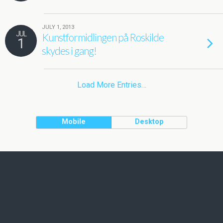
JULY 1, 2013
JUL
Kunstformidlingen på Roskilde
1
skydes i gang!
Load More Entries…
Mobile
Desktop