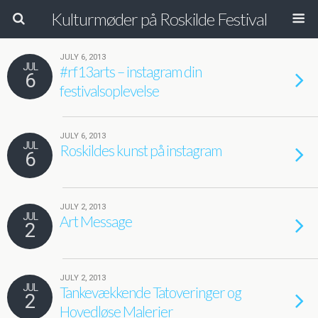
Kulturmøder på Roskilde Festival
JULY 6, 2013
JUL
#rf13arts – instagram din
6
festivalsoplevelse
JULY 6, 2013
JUL
Roskildes kunst på instagram
6
JULY 2, 2013
JUL
Art Message
2
JULY 2, 2013
JUL
Tankevækkende Tatoveringer og
2
Hovedløse Malerier